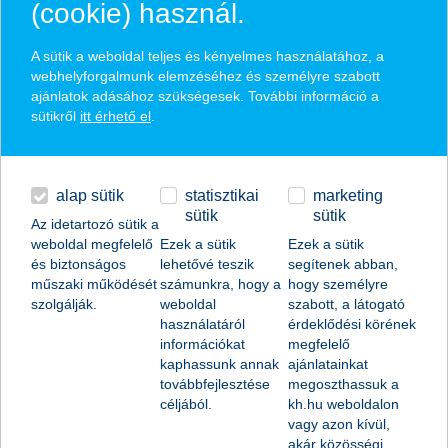
(cookie) használ.
6800 Hódmezővásárhely Andrássy út 10-12.
A sütik a weboldal teljes és kényelmes használatához, a
JÁNOSHALMA
webhelyforgalmunk elemzéséhez és személyre szabott
6440 Jánoshalma Rákóczi út 10.
ajánlatok adásához szükségesek. További információ a
sütikről
itt érhető el
.
JÁSZBERÉNY
5100 Jászberény Szabadság tér 1.
KALOCSA
alap sütik
statisztikai
marketing
6300 Kalocsa Szent István út 28.
sütik
sütik
Az idetartozó sütik a
weboldal megfelelő
Ezek a sütik
Ezek a sütik
KAPOSVÁR
és biztonságos
lehetővé teszik
segítenek abban,
7400 Kaposvár Széchenyi tér 8.
műszaki működését
számunkra, hogy a
hogy személyre
szolgálják.
weboldal
szabott, a látogató
KAPUVÁR
használatáról
érdeklődési körének
9330 Kapuvár Fő tér 13.
információkat
megfelelő
kaphassunk annak
ajánlatainkat
KARCAG
továbbfejlesztése
megoszthassuk a
5300 Karcag Kossuth tér 2-3.
céljából.
kh.hu weboldalon
vagy azon kívül,
KAZINCBARCIKA
akár közösségi