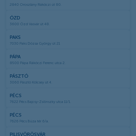
2840 Oroszlány Rákóczi út 80.
ÓZD
3600 Ózd Vasvár út 48.
PAKS
7030 Paks Dózsa György út 21
PÁPA
8500 Pápa Rákóczi Ferenc utca 2.
PÁSZTÓ
3060 Pásztó Kölcsey út 4.
PÉCS
7622 Pécs Bajcsy-Zsilinszky utca 11/1.
PÉCS
7626 Pécs Búza tér 6/a.
PILISVÖRÖSVÁR