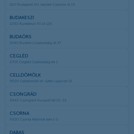
1147 Budapest XIV. kerület Csömöri út 13.
BUDAKESZI
2092 Budakeszi Fő út 128.
BUDAÖRS
2040 Budaörs Szabadság út 47.
CEGLÉD
2700 Cegléd Szabadság tér 1.
CELLDÖMÖLK
9500 Celldömölk dr. Géfin Lajos tér 13.
CSONGRÁD
6640 Csongrád Hunyadi tér 10.-16.
CSORNA
9300 Csorna Mártírok tere 1-3
DABAS