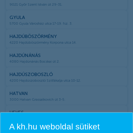
9021 Győr Szent István út 29-31.
GYULA
5700 Gyula Városház utca 17-19. fsz. 3.
HAJDÚBÖSZÖRMÉNY
4220 Hajdúböszörmény Korpona utca 14.
HAJDÚNÁNÁS
4080 Hajdúnánás Bocskai út 2.
HAJDÚSZOBOSZLÓ
4200 Hajdúszoboszló Szilfákalja utca 10-12.
HATVAN
3000 Hatvan Grassalkovich út 3-5.
HEVES
3360 Heves Fő út 8.
A kh.hu weboldal sütiket
HÓDMEZŐVÁSÁRHELY