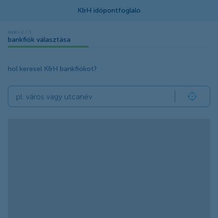
bankfiók választása
hol keresel K&H bankfiókot?