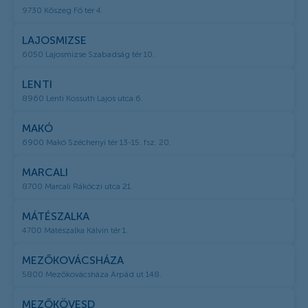
9730 Kőszeg Fő tér 4.
LAJOSMIZSE
6050 Lajosmizse Szabadság tér 10.
LENTI
8960 Lenti Kossuth Lajos utca 6.
MAKÓ
6900 Makó Széchenyi tér 13-15. fsz. 20.
MARCALI
8700 Marcali Rákóczi utca 21.
MÁTÉSZALKA
4700 Mátészalka Kálvin tér 1.
MEZŐKOVÁCSHÁZA
5800 Mezőkovácsháza Árpád út 148.
MEZŐKÖVESD