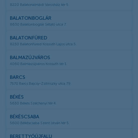
8220 Balatonalmádi Városház tér 5.
BALATONBOGLÁR
8630 Balatonboglár Sétáló utca 7.
BALATONFÜRED
8230 Balatonfüred Kossuth Lajos utca 5.
BALMAZÚJVÁROS
4060 Balmazújváros Kossuth tér 1.
BARCS
7570 Barcs Bajcsy-Zsilinszky utca 79.
BÉKÉS
5630 Békés Széchenyi tér 4.
BÉKÉSCSABA
5600 Békéscsaba Szent István tér 5.
BERETTYÓÚJFALU