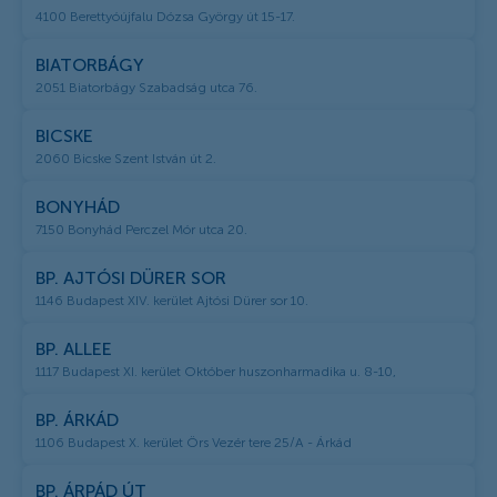
4100 Berettyóújfalu Dózsa György út 15-17.
BIATORBÁGY
2051 Biatorbágy Szabadság utca 76.
BICSKE
2060 Bicske Szent István út 2.
BONYHÁD
7150 Bonyhád Perczel Mór utca 20.
BP. AJTÓSI DÜRER SOR
1146 Budapest XIV. kerület Ajtósi Dürer sor 10.
BP. ALLEE
1117 Budapest XI. kerület Október huszonharmadika u. 8-10,
BP. ÁRKÁD
1106 Budapest X. kerület Örs Vezér tere 25/A - Árkád
BP. ÁRPÁD ÚT