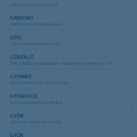
2151 Fót Dózsa György út 18.
GÁRDONY
2483 Gárdony Szabadság út 5.
GÖD
2131 Göd Alsógöd Pesti út 46.
GÖDÖLLŐ
2100 Gödöllő Szabadság tér 1.(Rézgombos üzletház Fsz. 2-3)
GYÖMRŐ
2230 Gyömrő Szent István út 20/A.
GYÖNGYÖS
3200 Gyöngyös Bugát Pál tér 6.
GYŐR
9024 Győr Vasvári Pál utca 1/A.
GYŐR