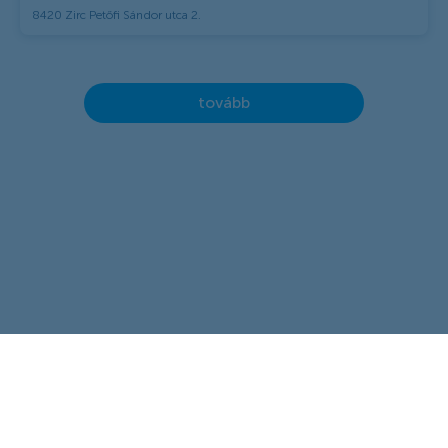
8420 Zirc Petőfi Sándor utca 2.
tovább
kapcsolat
ÁSZF
cookie szabályzat