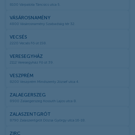
8100 Várpalota Táncsics utca 5.
VÁSÁROSNAMÉNY
4800 Vásárosnamény Szabadság tér 32.
VECSÉS
2220 Vecsés Fő út 158.
VERESEGYHÁZ
2112 Veresegyház Fő út 39.
VESZPRÉM
8200 Veszprém Mindszenty József utca 4.
ZALAEGERSZEG
8900 Zalaegerszeg Kossuth Lajos utca 8.
ZALASZENTGRÓT
8790 Zalaszentgrót Dózsa György utca 16-18.
ZIRC