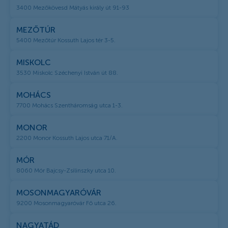
3400 Mezőkövesd Mátyás király út 91-93
MEZŐTÚR
5400 Mezőtúr Kossuth Lajos tér 3-5.
MISKOLC
3530 Miskolc Széchenyi István út 88.
MOHÁCS
7700 Mohács Szentháromság utca 1-3.
MONOR
2200 Monor Kossuth Lajos utca 71/A.
MÓR
8060 Mór Bajcsy-Zsilinszky utca 10.
MOSONMAGYARÓVÁR
9200 Mosonmagyaróvár Fő utca 26.
NAGYATÁD