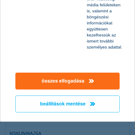
3700 Kazincbarcika Egressy Béni út 46/A
média felületeken
is, valamint a
böngészési
KECSKEMÉT
információkat
6000 Kecskemét Dobó István krt. 9.
együttesen
kezelhessük az
KECSKEMÉT
ismert további
6000 Kecskemét Nagykőrösi utca 9/A.
személyes adattal.
KESZTHELY
8360 Keszthely Fő tér 6-8.
KISKŐRÖS
összes elfogadása
6200 Kiskőrös Petőfi tér 2.
KISKUNFÉLEGYHÁZA
6100 Kiskunfélegyháza Szent János tér 1.
beállítások mentése
KISKUNHALAS
6400 Kiskunhalas Sétáló utca 1.
KISKUNMAJSA