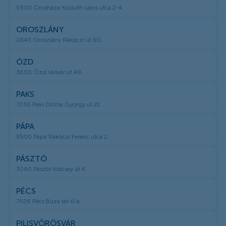
5900 Orosháza Kossuth Lajos utca 2-4.
OROSZLÁNY
2840 Oroszlány Rákóczi út 80.
ÓZD
3600 Ózd Vasvár út 48.
PAKS
7030 Paks Dózsa György út 21
PÁPA
8500 Pápa Rákóczi Ferenc utca 2.
PÁSZTÓ
3060 Pásztó Kölcsey út 4.
PÉCS
7626 Pécs Búza tér 6/a.
PILISVÖRÖSVÁR