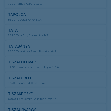
7090 Tamási Garai utca 1.
TAPOLCA
8300 Tapolca Fő tér 5./A.
TATA
2890 Tata Ady Endre utca 1-3
TATABÁNYA
2800 Tatabánya Szent Borbála tér 2.
TISZAFÖLDVÁR
5430 Tiszaföldvár Kossuth Lajos út 132.
TISZAFÜRED
5350 Tiszafüred Örvényi út 1.
TISZAKÉCSKE
6060 Tiszakécske Béke tér 6. fsz. 13.
TISZAÚJVÁROS