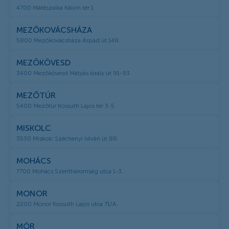
4700 Mátészalka Kálvin tér 1.
MEZŐKOVÁCSHÁZA
5800 Mezőkovácsháza Árpád út 148.
MEZŐKÖVESD
3400 Mezőkövesd Mátyás király út 91-93
MEZŐTÚR
5400 Mezőtúr Kossuth Lajos tér 3-5.
MISKOLC
3530 Miskolc Széchenyi István út 88.
MOHÁCS
7700 Mohács Szentháromság utca 1-3.
MONOR
2200 Monor Kossuth Lajos utca 71/A.
MÓR