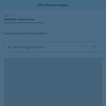
bankfiók választása
hol keresel K&H bankfiókot?