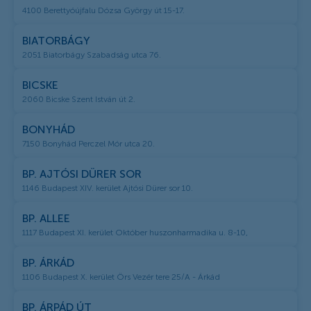
4100 Berettyóújfalu Dózsa György út 15-17.
BIATORBÁGY
2051 Biatorbágy Szabadság utca 76.
BICSKE
2060 Bicske Szent István út 2.
BONYHÁD
7150 Bonyhád Perczel Mór utca 20.
BP. AJTÓSI DÜRER SOR
1146 Budapest XIV. kerület Ajtósi Dürer sor 10.
BP. ALLEE
1117 Budapest XI. kerület Október huszonharmadika u. 8-10,
BP. ÁRKÁD
1106 Budapest X. kerület Örs Vezér tere 25/A - Árkád
BP. ÁRPÁD ÚT