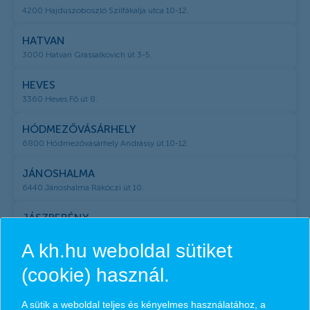
4200 Hajdúszoboszló Szilfákalja utca 10-12.
HATVAN
3000 Hatvan Grassalkovich út 3-5.
HEVES
3360 Heves Fő út 8.
HÓDMEZŐVÁSÁRHELY
6800 Hódmezővásárhely Andrássy út 10-12.
JÁNOSHALMA
6440 Jánoshalma Rákóczi út 10.
JÁSZBERÉNY
5100 Jászberény Szabadság tér 1.
A kh.hu weboldal sütiket
KALOCSA
(cookie) használ.
6300 Kalocsa Szent István út 28.
A sütik a weboldal teljes és kényelmes használatához, a
KAPOSVÁR