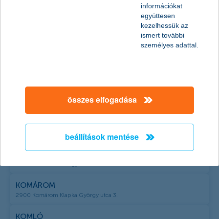
információkat
6100 Kiskunfélegyháza Szent János tér 1.
együttesen
kezelhessük az
KISKUNHALAS
ismert további
6400 Kiskunhalas Sétáló utca 1.
személyes adattal.
KISKUNMAJSA
6120 Kiskunmajsa Fő utca 67.
KISTELEK
összes elfogadása
6760 Kistelek Kossuth Lajos utca 6-8.
KISÚJSZÁLLÁS
5310 Kisújszállás Szabadság utca 1. F/1.
beállítások mentése
KISVÁRDA
4600 Kisvárda Somogyi Rezső utca 11.
KOMÁROM
2900 Komárom Klapka György utca 3.
KOMLÓ