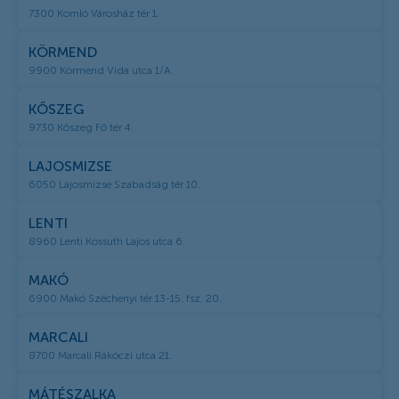
7300 Komló Városház tér 1.
KÖRMEND
9900 Körmend Vida utca 1/A.
KŐSZEG
9730 Kőszeg Fő tér 4.
LAJOSMIZSE
6050 Lajosmizse Szabadság tér 10.
LENTI
8960 Lenti Kossuth Lajos utca 6.
MAKÓ
6900 Makó Széchenyi tér 13-15. fsz. 20.
MARCALI
8700 Marcali Rákóczi utca 21.
MÁTÉSZALKA