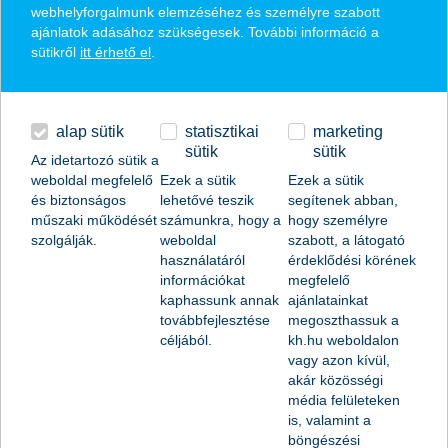
webhelyforgalmunk elemzéséhez és személyre szabott
7400 Kaposvár Széchenyi tér 8.
ajánlatok adásához szükségesek. További információ a
sütikről
itt érhető el
.
KAPUVÁR
9330 Kapuvár Fő tér 13.
KARCAG
alap sütik
statisztikai
marketing
5300 Karcag Kossuth tér 2-3.
sütik
sütik
Az idetartozó sütik a
weboldal megfelelő
Ezek a sütik
Ezek a sütik
KAZINCBARCIKA
és biztonságos
lehetővé teszik
segítenek abban,
3700 Kazincbarcika Egressy Béni út 46/A
műszaki működését
számunkra, hogy a
hogy személyre
szolgálják.
weboldal
szabott, a látogató
KECSKEMÉT
használatáról
érdeklődési körének
6000 Kecskemét Nagykőrösi utca 9/A.
információkat
megfelelő
kaphassunk annak
ajánlatainkat
KESZTHELY
továbbfejlesztése
megoszthassuk a
8360 Keszthely Fő tér 6-8.
céljából.
kh.hu weboldalon
vagy azon kívül,
KISKŐRÖS
akár közösségi
6200 Kiskőrös Petőfi tér 2.
média felületeken
is, valamint a
böngészési
KISKUNFÉLEGYHÁZA