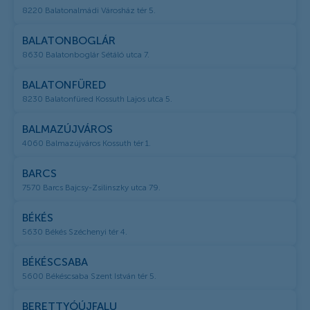
8220 Balatonalmádi Városház tér 5.
BALATONBOGLÁR
8630 Balatonboglár Sétáló utca 7.
BALATONFÜRED
8230 Balatonfüred Kossuth Lajos utca 5.
BALMAZÚJVÁROS
4060 Balmazújváros Kossuth tér 1.
BARCS
7570 Barcs Bajcsy-Zsilinszky utca 79.
BÉKÉS
5630 Békés Széchenyi tér 4.
BÉKÉSCSABA
5600 Békéscsaba Szent István tér 5.
BERETTYÓÚJFALU