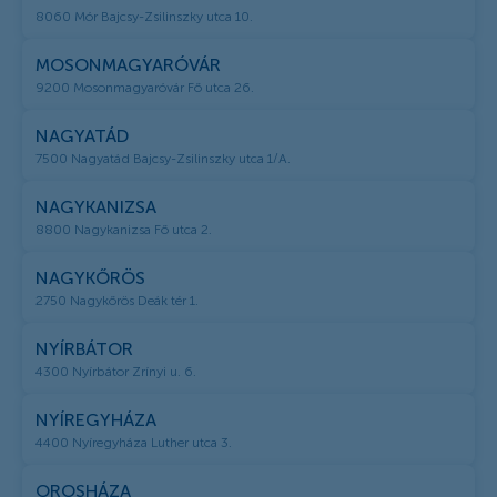
8060 Mór Bajcsy-Zsilinszky utca 10.
MOSONMAGYARÓVÁR
9200 Mosonmagyaróvár Fő utca 26.
NAGYATÁD
7500 Nagyatád Bajcsy-Zsilinszky utca 1/A.
NAGYKANIZSA
8800 Nagykanizsa Fő utca 2.
NAGYKŐRÖS
2750 Nagykőrös Deák tér 1.
NYÍRBÁTOR
4300 Nyírbátor Zrínyi u. 6.
NYÍREGYHÁZA
4400 Nyíregyháza Luther utca 3.
OROSHÁZA