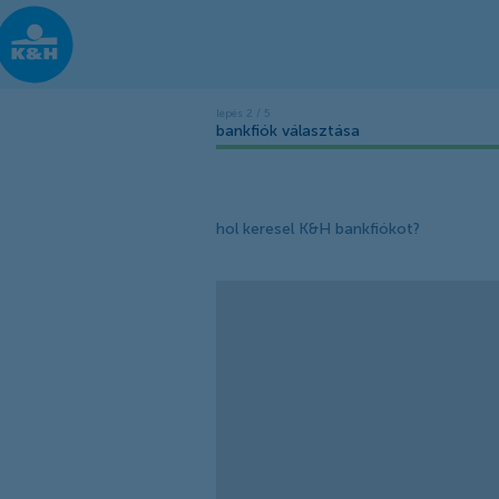
bankfiók választása
hol keresel K&H bankfiókot?