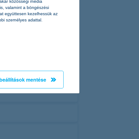
 akár közösségi média
 is, valamint a böngészési
at együttesen kezelhessük az
bbi személyes adattal.
beállítások mentése