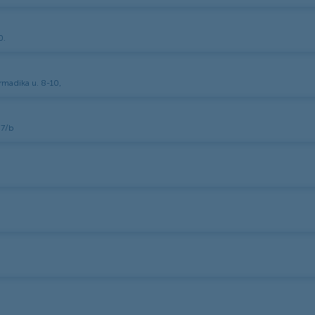
0.
rmadika u. 8-10,
37/b