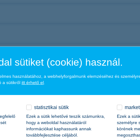
al sütiket (cookie) használ.
ényelmes használatához, a webhelyforgalmunk elemzéséhez és személyr
 a sütikről
itt érhető el
.
ca 25-29.
statisztikai sütik
market
egfelelő
Ezek a sütik lehetővé teszik számunkra,
Ezek a süti
sét
hogy a weboldal használatáról
személyre s
információkat kaphassunk annak
körének meg
továbbfejlesztése céljából.
megoszthas