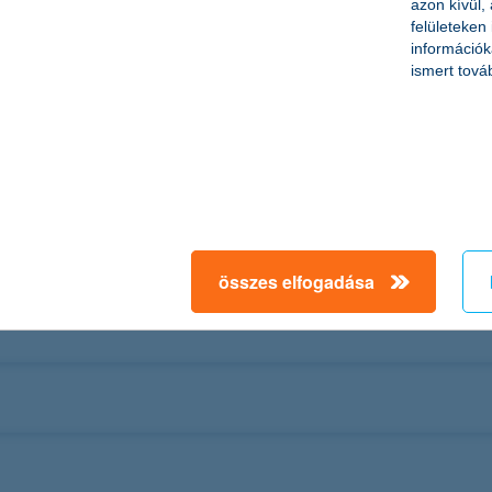
azon kívül,
felületeken
információk
ismert tová
összes elfogadása