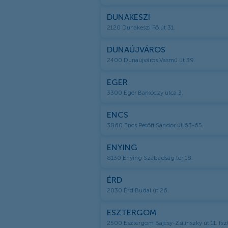
DUNAKESZI
2120 Dunakeszi Fő út 31.
DUNAÚJVÁROS
2400 Dunaújváros Vasmű út 39.
EGER
3300 Eger Barkóczy utca 3.
ENCS
3860 Encs Petőfi Sándor út 63-65.
ENYING
8130 Enying Szabadság tér 18.
ÉRD
2030 Érd Budai út 26.
ESZTERGOM
2500 Esztergom Bajcsy-Zsilinszky út 11. fszt.