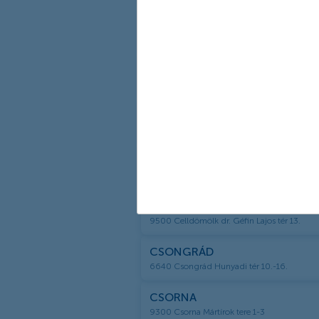
BP. ÚJPEST
1042 Budapest IV. kerület Árpád út 183-185
BUDAKESZI
2092 Budakeszi Fő út 128.
BUDAÖRS
2040 Budaörs Szabadság út 47.
CEGLÉD
2700 Cegléd Szabadság tér 1.
CELLDÖMÖLK
9500 Celldömölk dr. Géfin Lajos tér 13.
CSONGRÁD
6640 Csongrád Hunyadi tér 10.-16.
CSORNA
9300 Csorna Mártírok tere 1-3