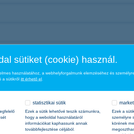
al sütiket (cookie) használ.
ényelmes használatához, a webhelyforgalmunk elemzéséhez és személyr
 a sütikről
itt érhető el
.
statisztikai sütik
market
egfelelő
Ezek a sütik lehetővé teszik számunkra,
Ezek a süti
sét
hogy a weboldal használatáról
személyre s
információkat kaphassunk annak
körének meg
továbbfejlesztése céljából.
megoszthas