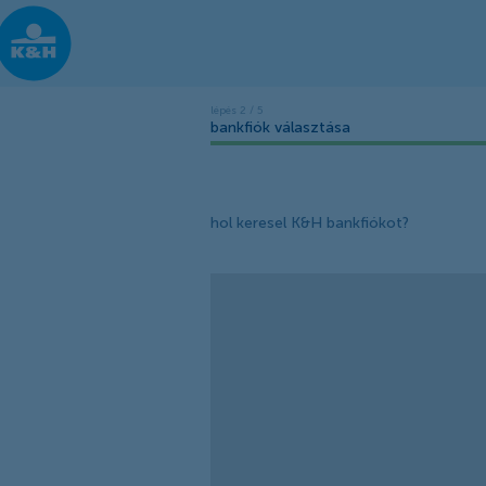
bankfiók választása
hol keresel K&H bankfiókot?