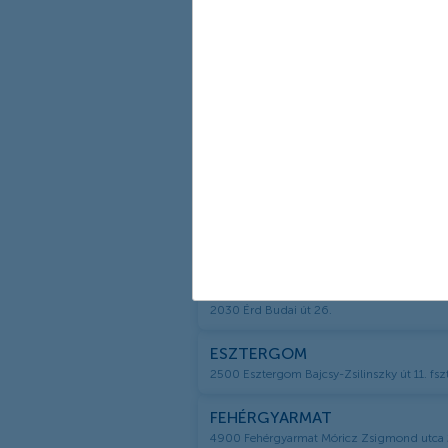
DUNAKESZI
2120 Dunakeszi Fő út 31.
DUNAÚJVÁROS
2400 Dunaújváros Vasmű út 39.
EGER
3300 Eger Barkóczy utca 3.
ENCS
3860 Encs Petőfi Sándor út 63-65.
ÉRD
2030 Érd Budai út 26.
ESZTERGOM
2500 Esztergom Bajcsy-Zsilinszky út 11. fszt.
FEHÉRGYARMAT
4900 Fehérgyarmat Móricz Zsigmond utca 