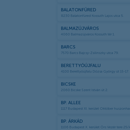
BALATONFÜRED
8230 Balatonfüred Kossuth Lajos utca 5.
BALMAZÚJVÁROS
4060 Balmazújváros Kossuth tér 1.
BARCS
7570 Barcs Bajcsy-Zsilinszky utca 79.
BERETTYÓÚJFALU
4100 Berettyóújfalu Dózsa György út 15-17.
BICSKE
2060 Bicske Szent István út 2.
BP. ALLEE
1117 Budapest XI. kerület Október huszonha
BP. ÁRKÁD
1106 Budapest X. kerület Örs Vezér tere 25/