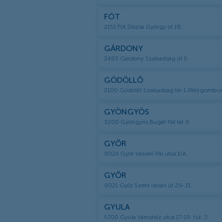
FÓT
2151 Fót Dózsa György út 18.
GÁRDONY
2483 Gárdony Szabadság út 5.
GÖDÖLLŐ
2100 Gödöllő Szabadság tér 1.(Rézgombos 
GYÖNGYÖS
3200 Gyöngyös Bugát Pál tér 6.
GYŐR
9024 Győr Vasvári Pál utca 1/A.
GYŐR
9021 Győr Szent István út 29-31.
GYULA
5700 Gyula Városház utca 17-19. fsz. 3.