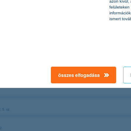
azon kívül,
felületeken
információk
ismert tová
összes elfogadása
 5. sz.
2.