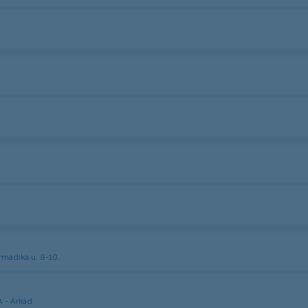
rmadika u. 8-10,
A - Árkád