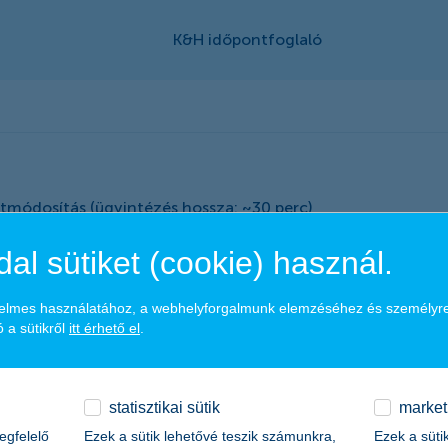
atmódosítás (ügyintézés hossza: ~30 perc)
al sütiket (cookie) használ.
ényelmes használatához, a webhelyforgalmunk elemzéséhez és személyr
 a sütikről
itt érhető el
.
időpontot f
statisztikai sütik
market
egfelelő
Ezek a sütik lehetővé teszik számunkra,
Ezek a süti