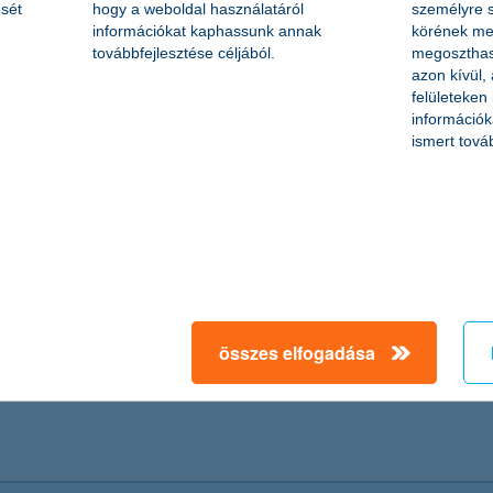
sét
hogy a weboldal használatáról
személyre s
információkat kaphassunk annak
körének meg
továbbfejlesztése céljából.
megoszthas
azon kívül,
felületeken
információk
ismert tová
összes elfogadása