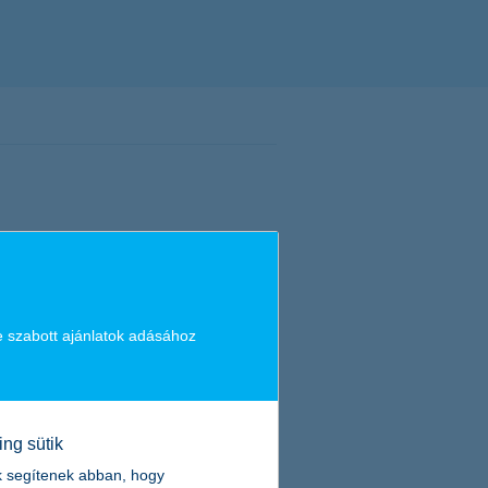
e szabott ajánlatok adásához
oglalok
videóhívás kérése
ing sütik
k segítenek abban, hogy