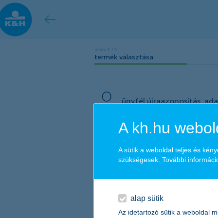
termék választása
ügyfél újraazonosítás, ad
A kh.hu webold
A sütik a weboldal teljes és k
szükségesek. További információ
alap sütik
Az idetartozó sütik a weboldal m