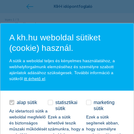
termék választása
A kh.hu weboldal sütiket
(cookie) használ.
Széchenyi Kártya Program MAX
A sütik a weboldal teljes és kényelmes használatához, a
webhelyforgalmunk elemzéséhez és személyre szabott
ajánlatok adásához szükségesek. További információ a
új KKV hitel
sütikről
itt érhető el
.
alap sütik
statisztikai
marketing
folyamatban lévő/meglévő KKV hitel
sütik
sütik
Az idetartozó sütik a
weboldal megfelelő
Ezek a sütik
Ezek a sütik
és biztonságos
lehetővé teszik
segítenek abban,
műszaki működését
számunkra, hogy a
hogy személyre