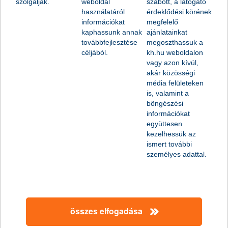
szolgálják.
weboldal
szabott, a látogató
új KKV lízing
használatáról
érdeklődési körének
információkat
megfelelő
kaphassunk annak
ajánlatainkat
továbbfejlesztése
megoszthassuk a
folyamatban lévő/meglévő KKV lízing
céljából.
kh.hu weboldalon
vagy azon kívül,
akár közösségi
média felületeken
is, valamint a
böngészési
információkat
együttesen
kezelhessük az
ismert további
személyes adattal.
összes elfogadása