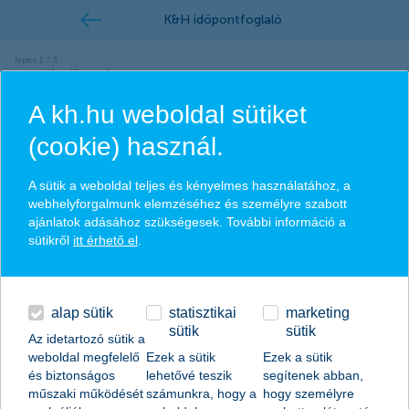
termék választása
A kh.hu weboldal sütiket
(cookie) használ.
KKV számlavezetés
A sütik a weboldal teljes és kényelmes használatához, a
webhelyforgalmunk elemzéséhez és személyre szabott
ajánlatok adásához szükségesek. További információ a
KKV hitelek, lízingfinanszírozás
sütikről
itt érhető el
.
alap sütik
statisztikai
marketing
KKV megtakarítások, befektetések,
sütik
sütik
széfszolgáltatás
Az idetartozó sütik a
weboldal megfelelő
Ezek a sütik
Ezek a sütik
és biztonságos
lehetővé teszik
segítenek abban,
műszaki működését
számunkra, hogy a
hogy személyre