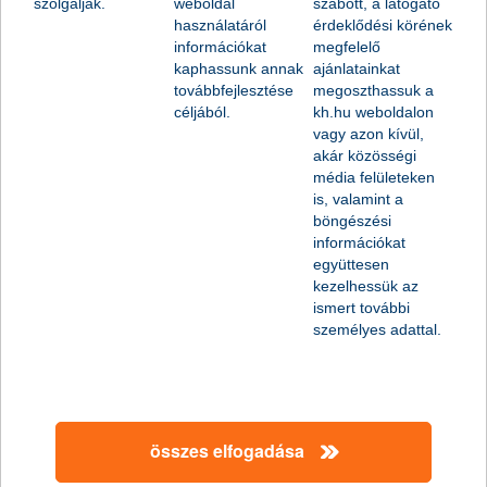
szolgálják.
weboldal
szabott, a látogató
bankkártya-elfogadás és SZÉP Kártya
használatáról
érdeklődési körének
információkat
megfelelő
kaphassunk annak
ajánlatainkat
továbbfejlesztése
megoszthassuk a
készpénzes tranzakciók
céljából.
kh.hu weboldalon
vagy azon kívül,
akár közösségi
média felületeken
is, valamint a
KKV biztosítások
böngészési
információkat
együttesen
kezelhessük az
ismert további
ügyfél újraazonosítás, adatmódosítás
személyes adattal.
összes elfogadása