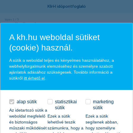
termék választása
A kh.hu weboldal sütiket
melyik csoportba tartozol?
(cookie) használ.
A sütik a weboldal teljes és kényelmes használatához, a
webhelyforgalmunk elemzéséhez és személyre szabott
Tisztelt Ügyfelünk! Az időpontfoglalás
ajánlatok adásához szükségesek. További információ a
sütikről
itt érhető el
.
jelenleg karbantartás miatt nem elérhető.
Kérjük, szíveskedjen az időpontfoglalást
2026. július 10-én 06:00 óra után ismét
alap sütik
statisztikai
marketing
megkísérelni. Megértését köszönjük.
sütik
sütik
Az idetartozó sütik a
weboldal megfelelő
Ezek a sütik
Ezek a sütik
és biztonságos
lehetővé teszik
segítenek abban,
műszaki működését
számunkra, hogy a
hogy személyre