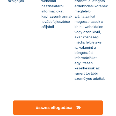
szolgálják.
weboldal
szabott, a látogató
használatáról
érdeklődési körének
információkat
megfelelő
kaphassunk annak
ajánlatainkat
továbbfejlesztése
megoszthassuk a
céljából.
kh.hu weboldalon
vagy azon kívül,
akár közösségi
média felületeken
is, valamint a
böngészési
információkat
együttesen
kezelhessük az
ismert további
személyes adattal.
összes elfogadása