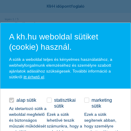
termék választása
A kh.hu weboldal sütiket
melyik csoportba tartozol?
(cookie) használ.
egyösszegű befektetés (ügyintézés hossza: ~60
A sütik a weboldal teljes és kényelmes használatához, a
perc)
webhelyforgalmunk elemzéséhez és személyre szabott
ajánlatok adásához szükségesek. További információ a
kisebb vagy nagyobb összegű, egyszeri vagy alkalmankénti
sütikről
itt érhető el
.
befektetés
alap sütik
statisztikai
marketing
sütik
sütik
Az idetartozó sütik a
időpontot foglalok
weboldal megfelelő
Ezek a sütik
Ezek a sütik
és biztonságos
lehetővé teszik
segítenek abban,
visszahívást kérek
műszaki működését
számunkra, hogy a
hogy személyre