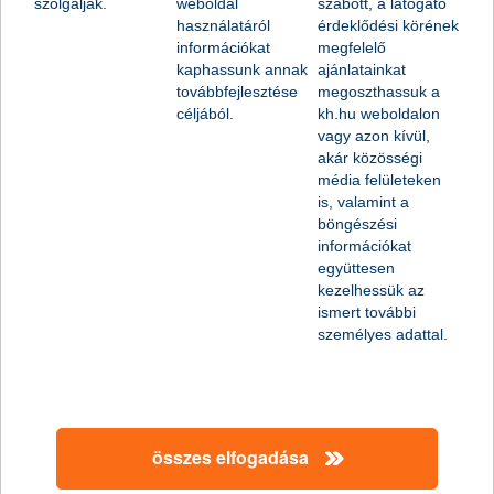
szolgálják.
weboldal
szabott, a látogató
K&H mobilbank/e-bank
használatáról
érdeklődési körének
információkat
megfelelő
kaphassunk annak
ajánlatainkat
továbbfejlesztése
megoszthassuk a
céljából.
kh.hu weboldalon
vagy azon kívül,
akár közösségi
média felületeken
is, valamint a
böngészési
információkat
együttesen
kezelhessük az
ismert további
személyes adattal.
összes elfogadása